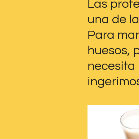
Las prot
una de la
Para man
huesos, p
necesita 
ingerimos