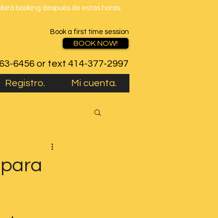
cibirá booking después de estas horas.
Book a first time session
BOOK NOW!
763-6456 or text 414-377-2997
Registro.
Mi cuenta.
 para