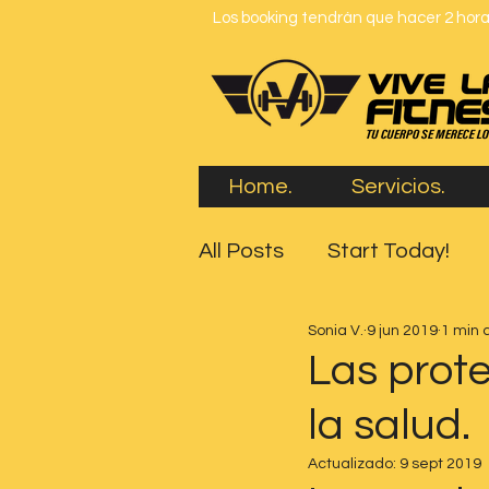
Los booking tendrán que hacer 2 horas
Home.
Servicios.
All Posts
Start Today!
Sonia V.
9 jun 2019
1 min 
Las prote
la salud.
Actualizado:
9 sept 2019