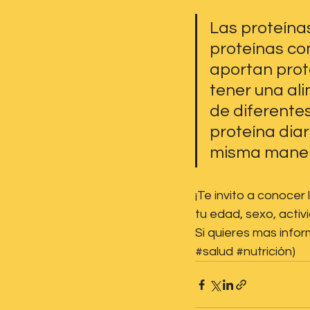
Las proteína
proteínas co
aportan prot
tener una al
de diferente
proteína dia
misma manera
¡Te invito a conoce
tu edad, sexo, activ
Si quieres mas infor
#salud
#nutrición
)  