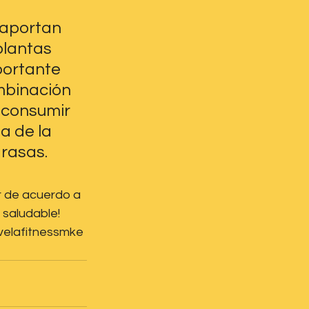
 aportan 
plantas 
portante 
mbinación 
 consumir 
a de la 
rasas.
r de acuerdo a 
saludable!  
ivelafitnessmke 