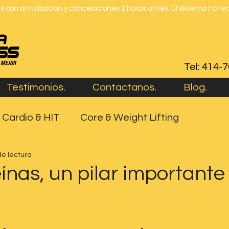
 con anticipación y cancelaciones 2 horas antes. El sistema no re
Tel: 414-
Testimonios.
Contactanos.
Blog.
Cardio & HIT
Core & Weight Lifting
de lectura
ínas, un pilar importante