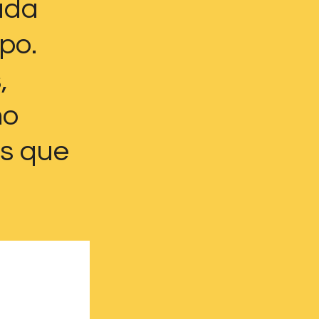
ada 
po. 
, 
o 
s que 