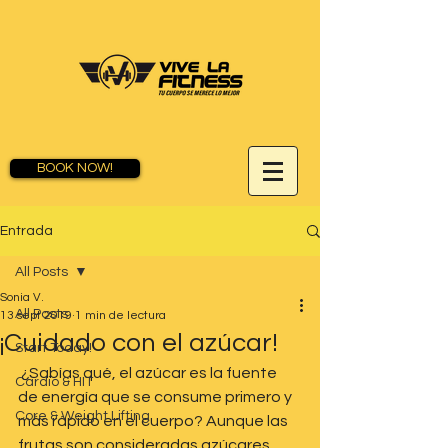
BOOK NOW!
Entrada
All Posts
Sonia V.
All Posts
13 sept 2019
1 min de lectura
¡Cuidado con el azúcar!
Start Today!
 ¿Sabías qué, el azúcar es la fuente 
Cardio & HIT
de energía que se consume primero y 
Core & Weight Lifting
más rápido en el cuerpo? Aunque las 
frutas son consideradas azúcares 