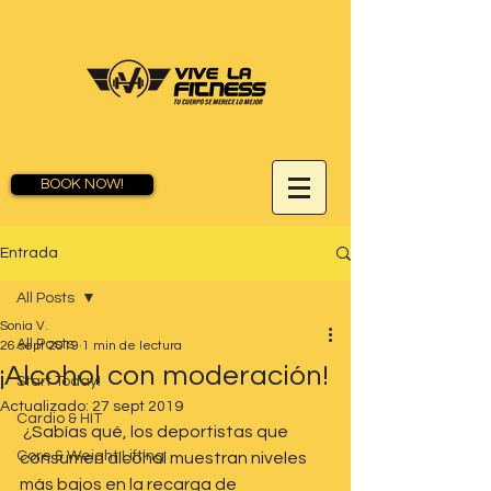
BOOK NOW!
Entrada
All Posts
Sonia V.
All Posts
26 sept 2019
1 min de lectura
¡Alcohol con moderación!
Start Today!
Actualizado:
27 sept 2019
Cardio & HIT
 ¿Sabías qué, los deportistas que 
Core & Weight Lifting
consumen alcohol muestran niveles 
más bajos en la recarga de 